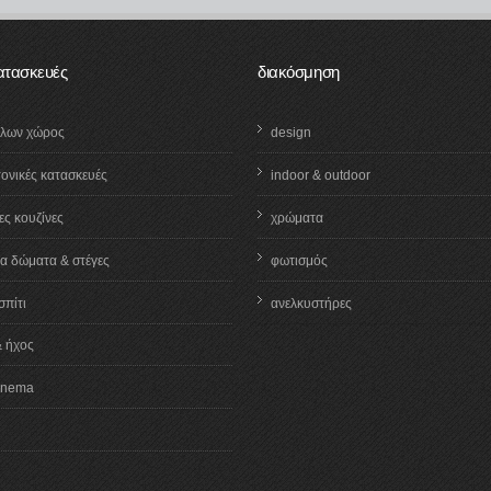
κατασκευές
διακόσμηση
λλων χώρος
design
τονικές κατασκευές
indoor & outdoor
ς κουζίνες
χρώματα
α δώματα & στέγες
φωτισμός
σπίτι
ανελκυστήρες
& ήχος
inema