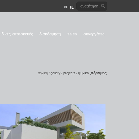
en
gr
ειδικές κατασκευές
διακόσμηση
sales
συνεργάτες
αρχική
/
gallery
/
projects
/
ψυχικό (πάρνηθος)