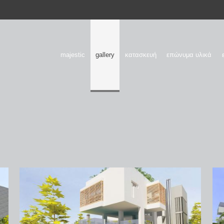
majestic
gallery
κατασκευή
επώνυμα υλικά