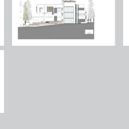
ψυχικό (πάρνηθος)
ψ