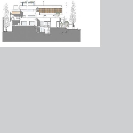
υχικό (πάρνηθος)