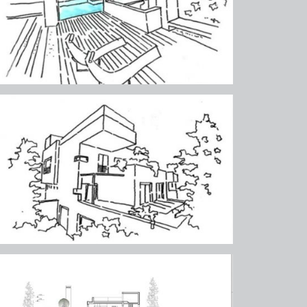
υχικό (πάρνηθος)
υχικό (πάρνηθος)