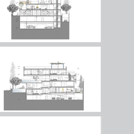
υχικό (πάρνηθος)
υχικό (πάρνηθος)