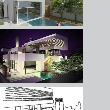
υχικό (πάρνηθος)
υχικό (πάρνηθος)