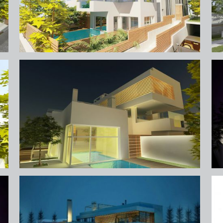
ψυχικό (πάρνηθος)
ψ
ψυχικό (πάρνηθος)
ψ