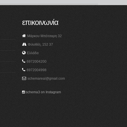
επικοινωνία
Μάρκου Μπότσαρη 32
Φιλοθέη, 152 37
Ελλάδα
6972004200
6972004998
schemareal@gmail.com
schema3 on Instagram