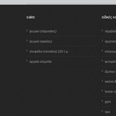
sales
ειδικές 
ψυχικό (πάρνηθος)
περιβά
ψυχικό (αφαίας)
αρχιτεκ
γλυφάδα (τσιτσάνη) 220 τ.μ.
επώνυμε
αρχαία ολυμπία
φυτεμέν
έξυπνο 
εικόνα 
home c
gym
spa