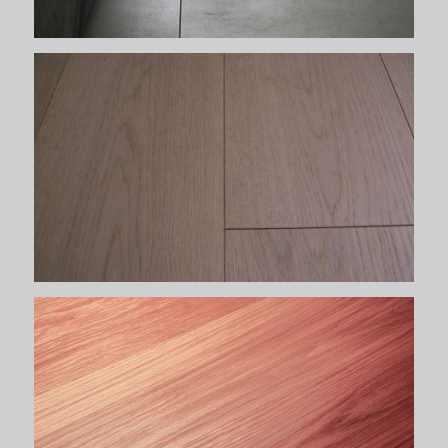
δάπεδα
δάπεδα