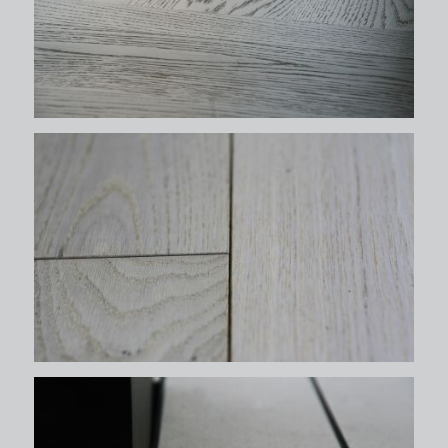
δάπεδα
δάπεδα