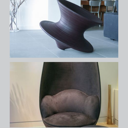
δάπεδα
δάπεδα