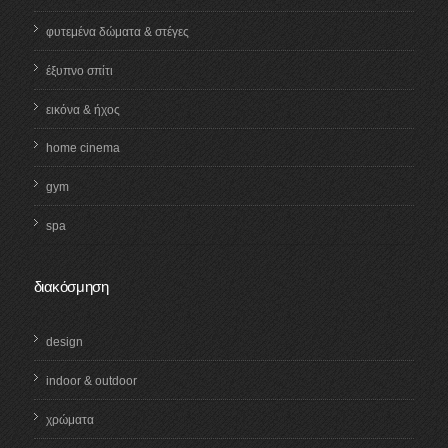
φυτεμένα δώματα & στέγες
έξυπνο σπίτι
εικόνα & ήχος
home cinema
gym
spa
διακόσμηση
design
indoor & outdoor
χρώματα