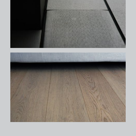
δάπεδα