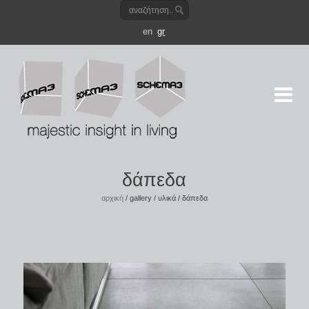
en
gr
δάπεδα
αρχική
/
gallery
/
υλικά
/
δάπεδα