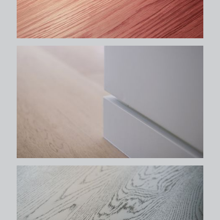
δάπεδα
δάπεδα