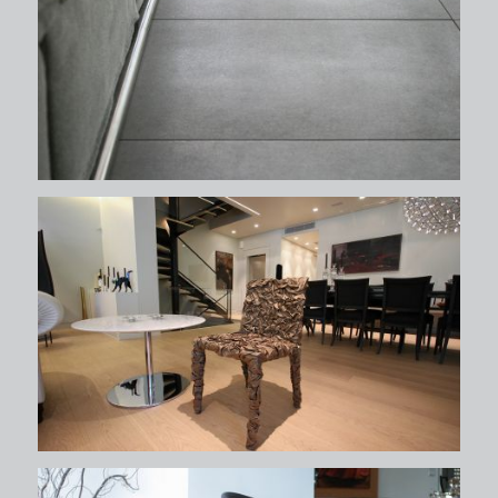
δάπεδα