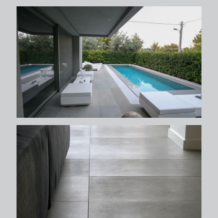
δάπεδα
δάπεδα