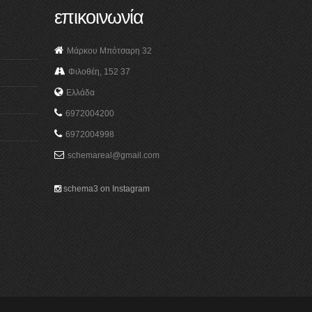
επικοινωνία
Μάρκου Μπότσαρη 32
Φιλοθέη, 152 37
Ελλάδα
6972004200
6972004998
schemareal@gmail.com
schema3 on Instagram