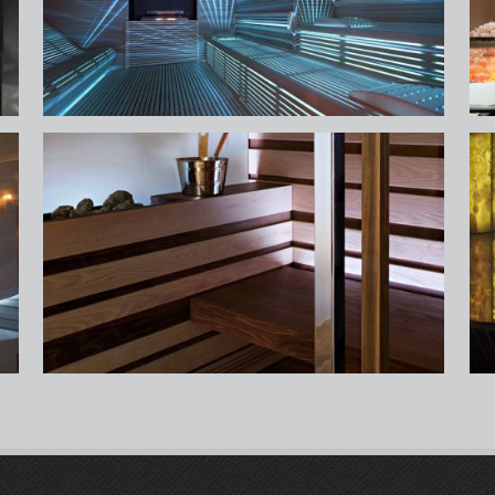
spa
s
spa
s