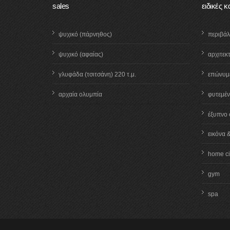
sales
ειδικές 
ψυχικό (πάρνηθος)
περιβά
ψυχικό (αφαίας)
αρχιτεκ
γλυφάδα (τσιτσάνη) 220 τ.μ.
επώνυμε
αρχαία ολυμπία
φυτεμέν
έξυπνο 
εικόνα 
home c
gym
spa