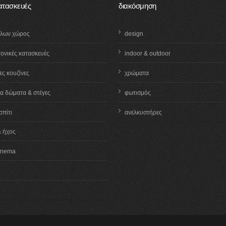
κατασκευές
διακόσμηση
λλων χώρος
design
τονικές κατασκευές
indoor & outdoor
ς κουζίνες
χρώματα
α δώματα & στέγες
φωτισμός
σπίτι
ανελκυστήρες
& ήχος
inema