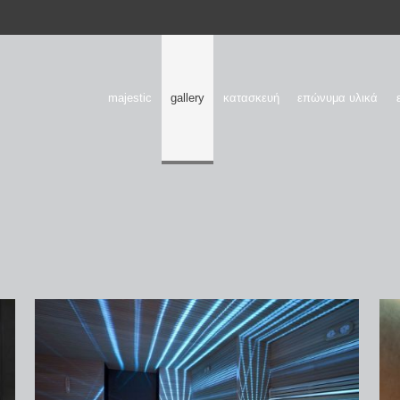
majestic
gallery
κατασκευή
επώνυμα υλικά