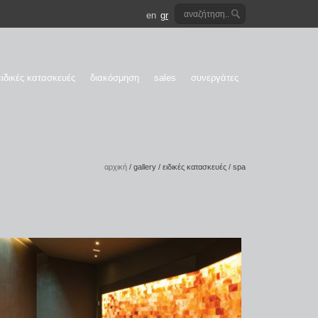
en
gr
ειδικές κατασκευές
διακόσμηση
sales
συνεργάτες
αρχική
/
gallery
/
ειδικές κατασκευές
/
spa