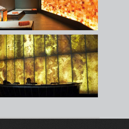
pa
pa