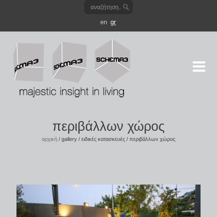
en
gr
περιβάλλων χώρος
αρχική
/
gallery
/
ειδικές κατασκευές
/
περιβάλλων χώρος