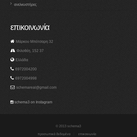
ανελκυστήρες
επικοινωνία
Μάρκου Μπότσαρη 32
Φιλοθέη, 152 37
Ελλάδα
6972004200
6972004998
schemareal@gmail.com
schema3 on Instagram
© 2013 schema3
προσωπικά δεδομένα
επικοινωνία