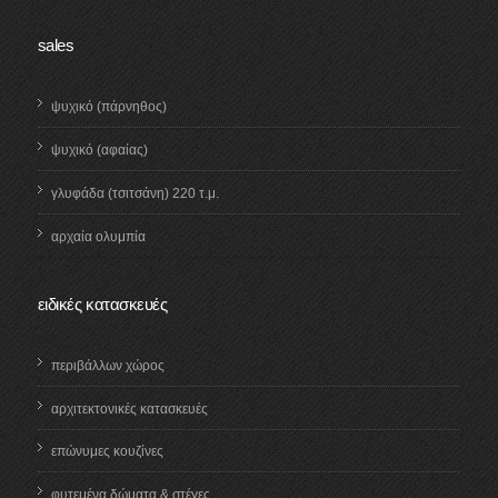
sales
ψυχικό (πάρνηθος)
ψυχικό (αφαίας)
γλυφάδα (τσιτσάνη) 220 τ.μ.
αρχαία ολυμπία
ειδικές κατασκευές
περιβάλλων χώρος
αρχιτεκτονικές κατασκευές
επώνυμες κουζίνες
φυτεμένα δώματα & στέγες